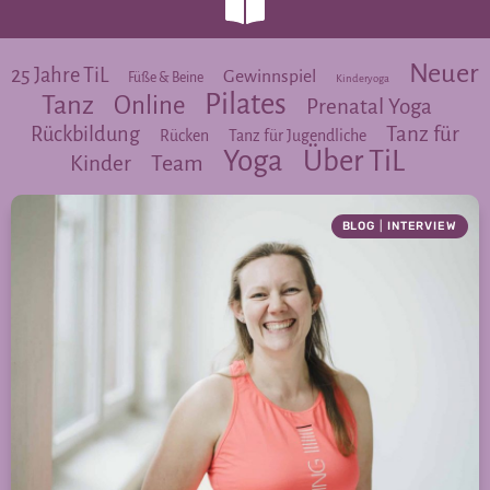
Neuer
25 Jahre TiL
Gewinnspiel
Füße & Beine
Kinderyoga
Pilates
Tanz
Online
Prenatal Yoga
Tanz für
Rückbildung
Rücken
Tanz für Jugendliche
Yoga
Über TiL
Team
Kinder
BLOG
|
INTERVIEW