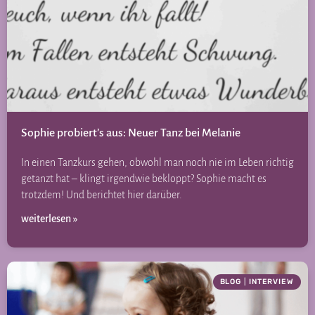
Sophie probiert’s aus: Neuer Tanz bei Melanie
In einen Tanzkurs gehen, obwohl man noch nie im Leben richtig
getanzt hat – klingt irgendwie bekloppt? Sophie macht es
trotzdem! Und berichtet hier darüber.
weiterlesen »
BLOG
|
INTERVIEW