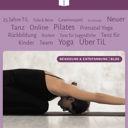
Neuer
25 Jahre TiL
Gewinnspiel
Füße & Beine
Kinderyoga
Pilates
Tanz
Online
Prenatal Yoga
Tanz für
Rückbildung
Rücken
Tanz für Jugendliche
Yoga
Über TiL
Team
Kinder
BEWEGUNG & ENTSPANNUNG
|
BLOG