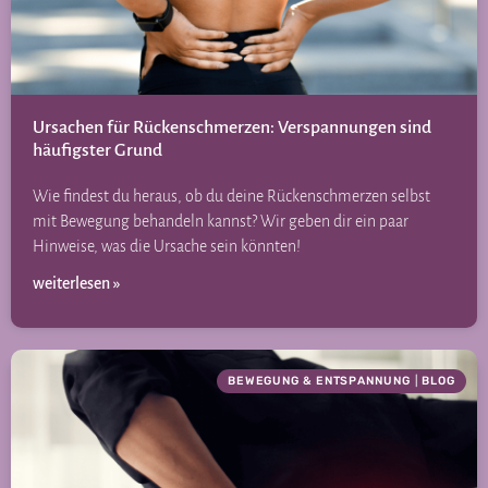
Ursachen für Rückenschmerzen: Verspannungen sind
häufigster Grund
Wie findest du heraus, ob du deine Rückenschmerzen selbst
mit Bewegung behandeln kannst? Wir geben dir ein paar
Hinweise, was die Ursache sein könnten!
weiterlesen »
BEWEGUNG & ENTSPANNUNG
|
BLOG