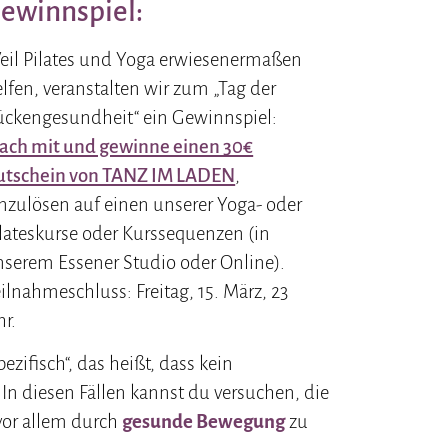
ewinnspiel:
eil Pilates und Yoga erwiesenermaßen
lfen, veranstalten wir zum „Tag der
ückengesundheit“ ein Gewinnspiel:
ach mit und gewinne einen 30€
utschein von TANZ IM LADEN
,
nzulösen auf einen unserer Yoga- oder
lateskurse oder Kurssequenzen (in
serem Essener Studio oder Online).
ilnahmeschluss: Freitag, 15. März, 23
r.
zifisch“, das heißt, dass kein
In diesen Fällen kannst du versuchen, die
or allem durch
gesunde Bewegung
zu