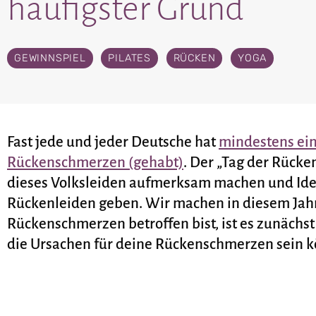
häufigster Grund
GEWINNSPIEL
,
PILATES
,
RÜCKEN
,
YOGA
Fast jede und jeder Deutsche hat
mindestens ei
Rückenschmerzen (gehabt)
. Der „Tag der Rück
dieses Volksleiden aufmerksam machen und Idee
Rückenleiden geben. Wir machen in diesem Jahr m
Rückenschmerzen betroffen bist, ist es zunächst
die Ursachen für deine Rückenschmerzen sein k