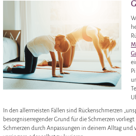
G
W
he
R
M
G
ei
Pi
un
Te
Uh
In den allermeisten Fällen sind Rückenschmerzen „unspe
besorgniserregender Grund für die Schmerzen vorliegt. 
Schmerzen durch Anpassungen in deinem Alltag und v