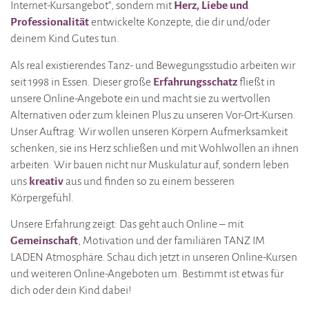
Internet-Kursangebot“, sondern mit
Herz, Liebe und
Professionalität
entwickelte Konzepte, die dir und/oder
deinem Kind Gutes tun.
Als real existierendes Tanz- und Bewegungsstudio arbeiten wir
seit 1998 in Essen. Dieser große
Erfahrungsschatz
fließt in
unsere Online-Angebote ein und macht sie zu wertvollen
Alternativen oder zum kleinen Plus zu unseren Vor-Ort-Kursen.
Unser Auftrag: Wir wollen unseren Körpern Aufmerksamkeit
schenken, sie ins Herz schließen und mit Wohlwollen an ihnen
arbeiten. Wir bauen nicht nur Muskulatur auf, sondern leben
uns
kreativ
aus und finden so zu einem besseren
Körpergefühl.
Unsere Erfahrung zeigt: Das geht auch Online – mit
Gemeinschaft
, Motivation und der familiären TANZ IM
LADEN Atmosphäre. Schau dich jetzt in unseren Online-Kursen
und weiteren Online-Angeboten um. Bestimmt ist etwas für
dich oder dein Kind dabei!