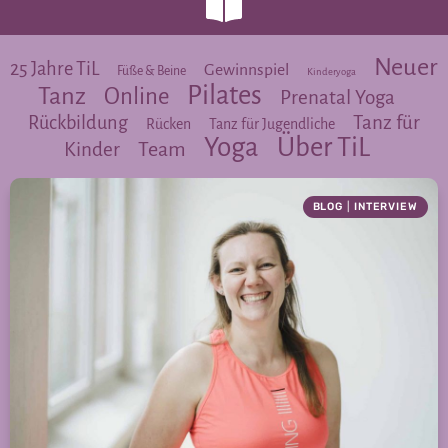
Neuer
25 Jahre TiL
Gewinnspiel
Füße & Beine
Kinderyoga
Pilates
Tanz
Online
Prenatal Yoga
Tanz für
Rückbildung
Rücken
Tanz für Jugendliche
Yoga
Über TiL
Team
Kinder
BLOG
|
INTERVIEW