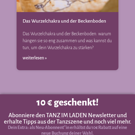
ke
fü
al
Das Wurzelchakra und der Beckenboden
Üb
we
Das Wurzelchakra und der Beckenboden: warum
hängen sie so eng zusammen und was kannst du
tun, um dein Wurzelchakra zu stärken?
weiterlesen »
10 € geschenkt!
Abonniere den TANZ IM LADEN Newsletter und
erhalte Tipps aus der Tanzszene und noch viel mehr.
Dein Extra: als Neu-Abonnent*in erhältst du 10€ Rabatt auf eine
neue Buchung deiner Wahl.