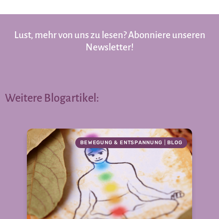
Lust, mehr von uns zu lesen? Abonniere unseren
Newsletter!
Weitere Blogartikel:
BEWEGUNG & ENTSPANNUNG
|
BLOG
Z
d
be
Am