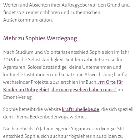
Werten und Absichten ihrer Auftraggeber auf den Grund und
findet so zu einer nahbaren und authentischen
Außenkommunikation.
Mehr zu Sophies Werdegang
Nach Studium und Volontariat entschied Sophie sich im Jahr
2016 für die Selbstständigkeit. Seitdem arbeitet sie u.a. für
Agenturen, Soloselbstständige, kleine Unternehmen und
kulturelle Institutionen und schätzt die Abwechslung häufig
wechselnder Projekte. 2021 erschien ihr Buch
„111 Orte für
Kinder im Ruhrgebiet, die man gesehen haben muss“
im
Emons-Verlag.
Sophie betreibt die Website
kraftruheliebe.de
, die sich speziell
dem Thema Beckenbodenyoga widmet.
Nach mehr als 10 Jahren eigener Yogapraxis im Iyengar-Stil
entschied Sophie, sich auch zur Yogalehrerin ausbilden zu