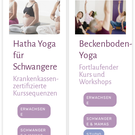
Hatha Yoga
Beckenboden-
für
Yoga
Schwangere
Fortlaufender
Kurs und
Krankenkassen-
Workshops
zertifizierte
Kurssequenzen
ERWACHSEN
E
ERWACHSEN
,
E
SCHWANGER
,
E & MAMAS
SCHWANGER
STUDIO