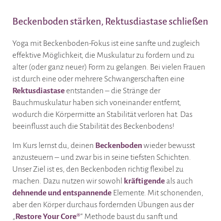
Beckenboden stärken, Rektusdiastase schließen
Yoga mit Beckenboden-Fokus ist eine sanfte und zugleich
effektive Möglichkeit, die Muskulatur zu fordern und zu
alter (oder ganz neuer) Form zu gelangen. Bei vielen Frauen
ist durch eine oder mehrere Schwangerschaften eine
Rektusdiastase
entstanden – die Stränge der
Bauchmuskulatur haben sich voneinander entfernt,
wodurch die Körpermitte an Stabilität verloren hat. Das
beeinflusst auch die Stabilität des Beckenbodens!
Im Kurs lernst du, deinen
Beckenboden
wieder bewusst
anzusteuern – und zwar bis in seine tiefsten Schichten.
Unser Ziel ist es, den Beckenboden richtig flexibel zu
machen. Dazu nutzen wir sowohl
kräftigende
als auch
dehnende und entspannende
Elemente. Mit schonenden,
aber den Körper durchaus fordernden Übungen aus der
„
Restore Your Core®
“ Methode baust du sanft und