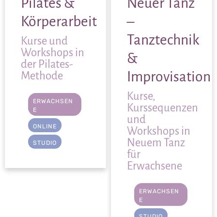
Pilates &
Neuer Tanz
Körperarbeit
–
Tanztechnik
Kurse und
Workshops in
&
der Pilates-
Improvisation
Methode
Kurse,
ERWACHSEN
Kurssequenzen
E
und
ONLINE
,
Workshops in
Neuem Tanz
STUDIO
für
Erwachsene
ERWACHSEN
E
STUDIO