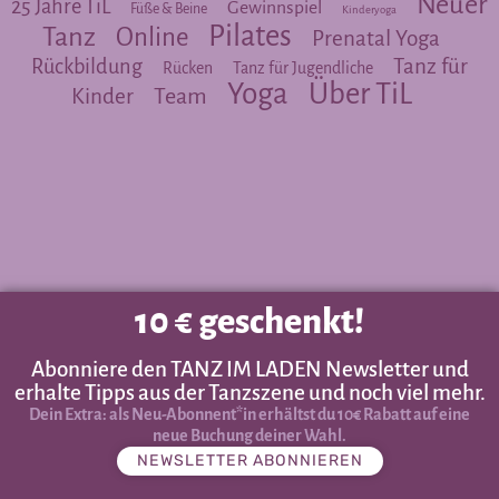
Neuer
25 Jahre TiL
Gewinnspiel
Füße & Beine
Kinderyoga
Pilates
Tanz
Online
Prenatal Yoga
Tanz für
Rückbildung
Rücken
Tanz für Jugendliche
Yoga
Über TiL
Team
Kinder
10 € geschenkt!
Abonniere den TANZ IM LADEN Newsletter und
erhalte Tipps aus der Tanzszene und noch viel mehr.
Dein Extra: als Neu-Abonnent*in erhältst du 10€ Rabatt auf eine
neue Buchung deiner Wahl.
NEWSLETTER ABONNIEREN