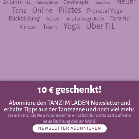
Neuer
25 Jahre TiL
Gewinnspiel
Füße & Beine
Kinderyoga
Pilates
Tanz
Online
Prenatal Yoga
Tanz für
Rückbildung
Rücken
Tanz für Jugendliche
Yoga
Über TiL
Team
Kinder
10 € geschenkt!
Abonniere den TANZ IM LADEN Newsletter und
erhalte Tipps aus der Tanzszene und noch viel mehr.
Dein Extra: als Neu-Abonnent*in erhältst du 10€ Rabatt auf eine
neue Buchung deiner Wahl.
NEWSLETTER ABONNIEREN