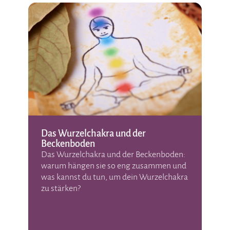
Das Wurzelchakra und der
Zum
Beckenboden
war
Neu
Das Wurzelchakra und der Beckenboden:
Am 2
warum hängen sie so eng zusammen und
Wenn
was kannst du tun, um dein Wurzelchakra
biss
zu stärken?
mach
alte
Über