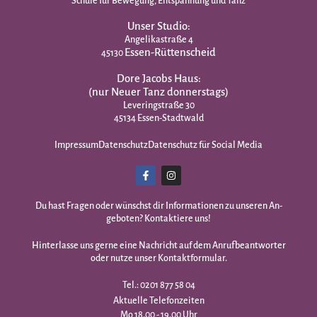
Schule für Bewegung, Entspannung und Tanz
Unser Studio:
Angelikastraße 4
Essen-Rüttenscheid
45130
Dore Jacobs Haus:
(nur Neuer Tanz donnerstags)
Leveringstraße 30
45134 Essen-Stadtwald
Impressum
Datenschutz
Datenschutz für Social Media
Du hast Fragen oder wünschst dir Infor­mationen zu unseren An­
geboten? Kontaktiere uns!
Hinterlasse uns gerne eine Nachricht auf dem Anrufbeantworter
oder nutze unser Kontaktformular.
Tel.: 0201 877 58 04
Aktuelle Telefonzeiten
Mo 18.00 - 19.00 Uhr