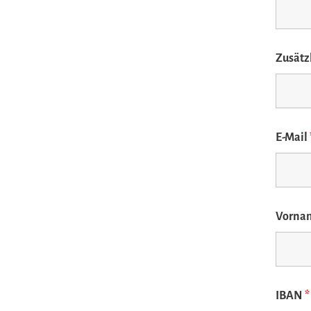
Zusätz
E-Mail
Vornam
IBAN
*