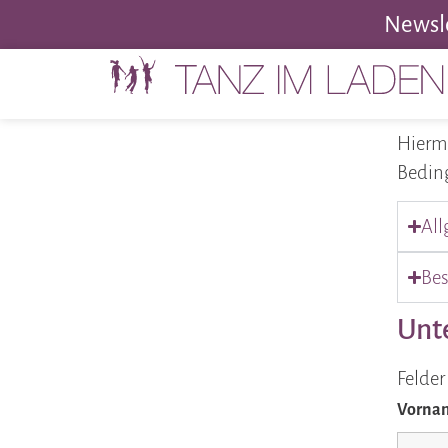
Newsle
Hiermi
Bedin
Al
Bes
Unt
Felde
Vornam