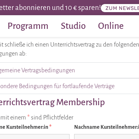
tter abonnieren und 10 € sparen!
ZUM NEWSL
Programm
Studio
Online
t schließe ich einen Unterrichtsvertrag zu den folgende
gungen ab:
lgemeine Vertragsbedingungen
ondere Bedingungen für fortlaufende Verträge
errichtsvertrag Membership
r mit einem
*
sind Pflichtfelder
e Kursteilnehmer:in
*
Nachname Kursteilnehmer: