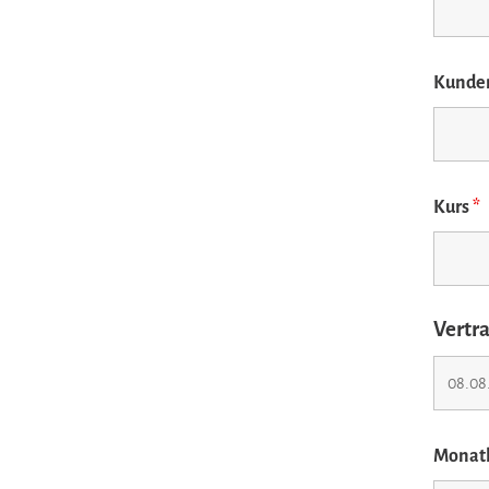
Kund
Kurs
*
Vertr
Monatl