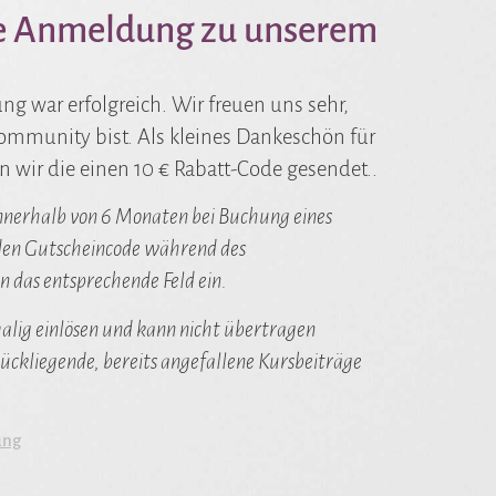
ne Anmeldung zu unserem
g war erfolgreich. Wir freuen uns sehr,
Community bist. Als kleines Dankeschön für
 wir die einen 10 € Rabatt-Code gesendet..
nnerhalb von 6 Monaten bei Buchung eines
b den Gutscheincode während des
n das entsprechende Feld ein.
malig einlösen und kann nicht übertragen
ückliegende, bereits angefallene Kursbeiträge
ung